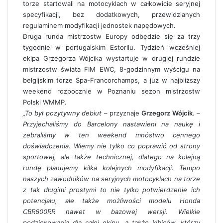
torze startowali na motocyklach w całkowicie seryjnej
specyfikacji, bez dodatkowych, przewidzianych
regulaminem modyfikacji jednostek napędowych.
Druga runda mistrzostw Europy odbędzie się za trzy
tygodnie w portugalskim Estorilu. Tydzień wcześniej
ekipa Grzegorza Wójcika wystartuje w drugiej rundzie
mistrzostw świata FIM EWC, 8-godzinnym wyścigu na
belgijskim torze Spa-Francorchamps, a już w najbliższy
weekend rozpocznie w Poznaniu sezon mistrzostw
Polski WMMP.
„To był pozytywny debiut
– przyznaje
Grzegorz Wójcik
. –
Przyjechaliśmy do Barcelony nastawieni na naukę i
zebraliśmy w ten weekend mnóstwo cennego
doświadczenia. Wiemy nie tylko co poprawić od strony
sportowej, ale także technicznej, dlatego na kolejną
rundę planujemy kilka kolejnych modyfikacji. Tempo
naszych zawodników na seryjnych motocyklach na torze
z tak długimi prostymi to nie tylko potwierdzenie ich
potencjału, ale także możliwości modelu Honda
CBR600RR nawet w bazowej wersji. Wielkie
podziękowania dla całej ekipy, a także kibiców, którzy