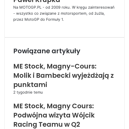
Na MOTOGP.PL - od 2009 roku. W kręgu zainteresowań
- wszystko co związane z motorsportem, od żużla,
przez MotoGP do Formuły 1.
W
e
b
s
Powiązane artykuły
i
t
e
ME Stock, Magny-Cours:
Molik i Bambecki wyjeżdżają z
punktami
2 tygodnie temu
ME Stock, Magny Cours:
Podwójna wizyta Wójcik
Racing Teamu w Q2