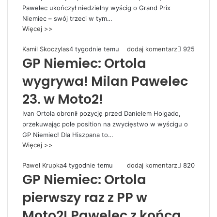
Pawelec ukończył niedzielny wyścig o Grand Prix
Niemiec – swój trzeci w tym…
Więcej >>
Kamil Skoczylas
4 tygodnie temu
dodaj komentarz
925
GP Niemiec: Ortola
wygrywa! Milan Pawelec
23. w Moto2!
Ivan Ortola obronił pozycję przed Danielem Holgado,
przekuwając pole position na zwycięstwo w wyścigu o
GP Niemiec! Dla Hiszpana to…
Więcej >>
Paweł Krupka
4 tygodnie temu
dodaj komentarz
820
GP Niemiec: Ortola
pierwszy raz z PP w
Moto2! Pawelec z końca