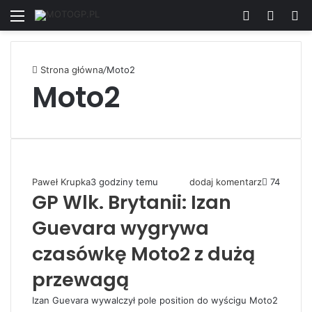
Menu
Zaloguj się
Switch
W
Strona główna
/
Moto2
Moto2
Paweł Krupka
3 godziny temu
dodaj komentarz
74
GP Wlk. Brytanii: Izan
Guevara wygrywa
czasówkę Moto2 z dużą
przewagą
Izan Guevara wywalczył pole position do wyścigu Moto2