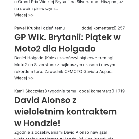
o Grand Prix Wielkiej Brytanii na Silverstone. Hiszpan już
na swoim pierwszym…
Więcej >>
Paweł Krupka
1 dzień temu
dodaj komentarz
257
GP Wlk. Brytanii: Piątek w
Moto2 dla Holgado
Daniel Holgado (Kalex) zakończył piątkowe treningi
Moto2 na Silverstone z najlepszym czasem i nowym
rekordem toru. Zawodnik CFMOTO Gaviota Aspar…
Więcej >>
Kamil Skoczylas
3 tygodnie temu
dodaj komentarz
1 719
David Alonso z
wieloletnim kontraktem
w Hondzie!
Zgodnie z oczekiwaniami David Alonso nawiązał