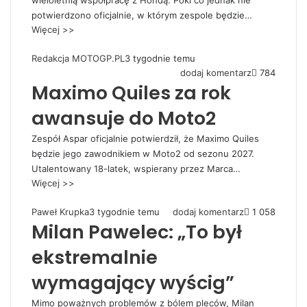
wieloletnią współpracę z Hondą. Póki co jednak nie
potwierdzono oficjalnie, w którym zespole będzie…
Więcej >>
Redakcja MOTOGP.PL
3 tygodnie temu
dodaj komentarz
784
Maximo Quiles za rok
awansuje do Moto2
Zespół Aspar oficjalnie potwierdził, że Maximo Quiles
będzie jego zawodnikiem w Moto2 od sezonu 2027.
Utalentowany 18-latek, wspierany przez Marca…
Więcej >>
Paweł Krupka
3 tygodnie temu
dodaj komentarz
1 058
Milan Pawelec: „To był
ekstremalnie
wymagający wyścig”
Mimo poważnych problemów z bólem pleców, Milan