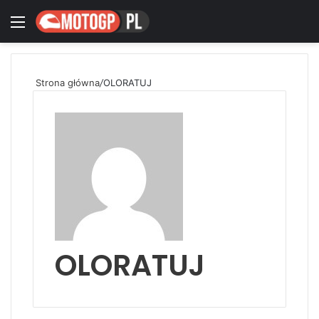
Menu
Zaloguj się
Switch
W
Strona główna
/
OLORATUJ
OLORATUJ