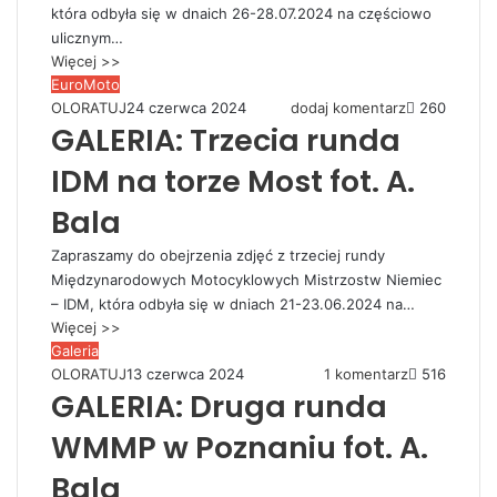
która odbyła się w dnaich 26-28.07.2024 na częściowo
ulicznym…
Więcej >>
EuroMoto
OLORATUJ
24 czerwca 2024
dodaj komentarz
260
GALERIA: Trzecia runda
IDM na torze Most fot. A.
Bala
Zapraszamy do obejrzenia zdjęć z trzeciej rundy
Międzynarodowych Motocyklowych Mistrzostw Niemiec
– IDM, która odbyła się w dniach 21-23.06.2024 na…
Więcej >>
Galeria
OLORATUJ
13 czerwca 2024
1 komentarz
516
GALERIA: Druga runda
WMMP w Poznaniu fot. A.
Bala