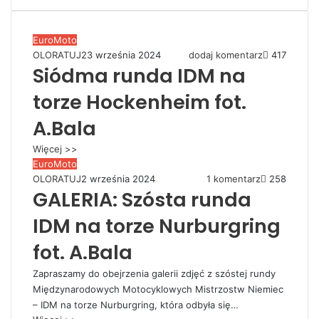
EuroMoto
OLORATUJ
23 września 2024
dodaj komentarz
417
Siódma runda IDM na
torze Hockenheim fot.
A.Bala
Więcej >>
EuroMoto
OLORATUJ
2 września 2024
1 komentarz
258
GALERIA: Szósta runda
IDM na torze Nurburgring
fot. A.Bala
Zapraszamy do obejrzenia galerii zdjęć z szóstej rundy
Międzynarodowych Motocyklowych Mistrzostw Niemiec
– IDM na torze Nurburgring, która odbyła się…