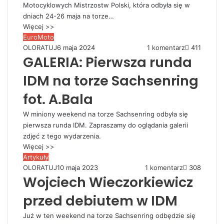
Motocyklowych Mistrzostw Polski, która odbyła się w
dniach 24-26 maja na torze…
Więcej >>
EuroMoto
OLORATUJ
6 maja 2024
1 komentarz
411
GALERIA: Pierwsza runda
IDM na torze Sachsenring
fot. A.Bala
W miniony weekend na torze Sachsenring odbyła się
pierwsza runda IDM. Zapraszamy do oglądania galerii
zdjęć z tego wydarzenia.
Więcej >>
Artykuły
OLORATUJ
10 maja 2023
1 komentarz
308
Wojciech Wieczorkiewicz
przed debiutem w IDM
Już w ten weekend na torze Sachsenring odbędzie się