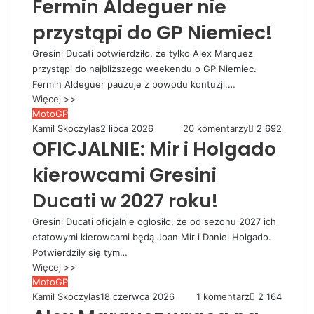
Fermin Aldeguer nie
przystąpi do GP Niemiec!
Gresini Ducati potwierdziło, że tylko Alex Marquez
przystąpi do najbliższego weekendu o GP Niemiec.
Fermin Aldeguer pauzuje z powodu kontuzji,…
Więcej >>
MotoGP
Kamil Skoczylas
2 lipca 2026
20 komentarzy
2 692
OFICJALNIE: Mir i Holgado
kierowcami Gresini
Ducati w 2027 roku!
Gresini Ducati oficjalnie ogłosiło, że od sezonu 2027 ich
etatowymi kierowcami będą Joan Mir i Daniel Holgado.
Potwierdziły się tym…
Więcej >>
MotoGP
Kamil Skoczylas
18 czerwca 2026
1 komentarz
2 164