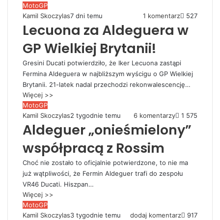
MotoGP
Kamil Skoczylas
7 dni temu
1 komentarz
527
Lecuona za Aldeguera w
GP Wielkiej Brytanii!
Gresini Ducati potwierdziło, że Iker Lecuona zastąpi
Fermina Aldeguera w najbliższym wyścigu o GP Wielkiej
Brytanii. 21-latek nadal przechodzi rekonwalescencję…
Więcej >>
MotoGP
Kamil Skoczylas
2 tygodnie temu
6 komentarzy
1 575
Aldeguer „onieśmielony”
współpracą z Rossim
Choć nie zostało to oficjalnie potwierdzone, to nie ma
już wątpliwości, że Fermin Aldeguer trafi do zespołu
VR46 Ducati. Hiszpan…
Więcej >>
MotoGP
Kamil Skoczylas
3 tygodnie temu
dodaj komentarz
917