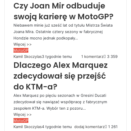
Czy Joan Mir odbuduje
swoją karierę w MotoGP?
Niebawem minie już sześć lat od tytułu Mistrza Świata
Joana Mira. Ostatnie cztery sezony w fabrycznej
Hondzie mocno jednak podkopały…
Więcej >>
MotoGP
Kamil Skoczylas
3 tygodnie temu
1 komentarz
3 359
Dlaczego Alex Marquez
zdecydował się przejść
do KTM-a?
Alex Marquez po pięciu sezonach w Gresini Ducati
zdecydował się nawiązać współpracę z fabrycznym
zespołem KTM-a. Wybór ten z pozoru…
Więcej >>
MotoGP
Kamil Skoczylas
4 tygodnie temu
dodaj komentarz
1 261