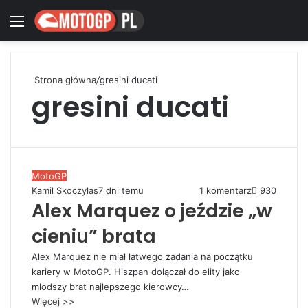
Menu
Zaloguj się
Switch
W
Strona główna
/
gresini ducati
gresini ducati
MotoGP
Kamil Skoczylas
7 dni temu
1 komentarz
930
Alex Marquez o jeździe „w
cieniu” brata
Alex Marquez nie miał łatwego zadania na początku
kariery w MotoGP. Hiszpan dołączał do elity jako
młodszy brat najlepszego kierowcy…
Więcej >>