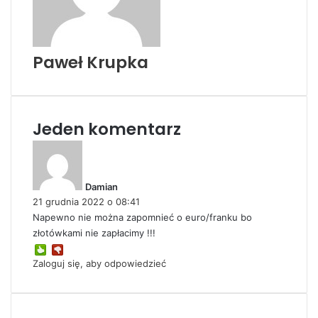
Paweł Krupka
Jeden komentarz
p
i
s
Damian
z
21 grudnia 2022 o 08:41
e
Napewno nie można zapomnieć o euro/franku bo
:
złotówkami nie zapłacimy !!!
Zaloguj się, aby odpowiedzieć