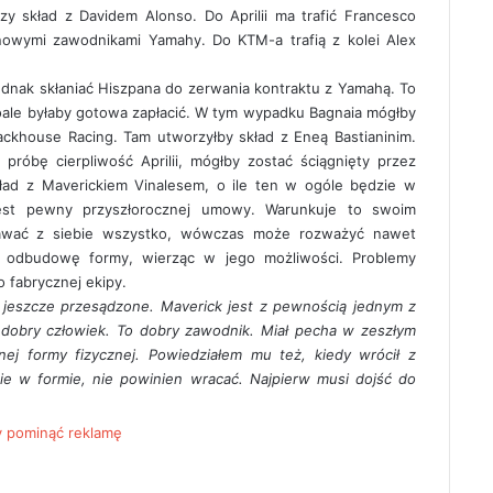
zy skład z Davidem Alonso. Do Aprilii ma trafić Francesco
 nowymi zawodnikami Yamahy. Do KTM-a trafią z kolei Alex
ednak skłaniać Hiszpana do zerwania kontraktu z Yamahą. To
Noale byłaby gotowa zapłacić. W tym wypadku Bagnaia mógłby
Trackhouse Racing. Tam utworzyłby skład z Eneą Bastianinim.
 próbę cierpliwość Aprilii, mógłby zostać ściągnięty przez
ad z Maverickiem Vinalesem, o ile ten w ogóle będzie w
jest pewny przyszłorocznej umowy. Warunkuje to swoim
dawać z siebie wszystko, wówczas może rozważyć nawet
 odbudowę formy, wierząc w jego możliwości. Problemy
 fabrycznej ekipy.
o jeszcze przesądzone. Maverick jest z pewnością jednym z
dobry człowiek. To dobry zawodnik.
Miał pecha w zeszłym
alnej formy fizycznej. Powiedziałem mu też, kiedy wrócił z
zie w formie, nie powinien wracać. Najpierw musi dojść do
by pominąć reklamę