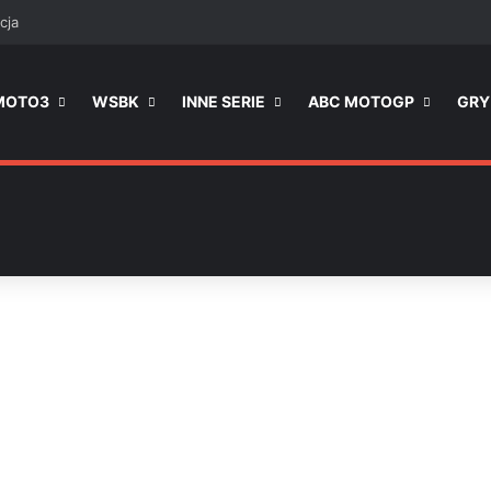
Facebook
X
Instagr
cja
MOTO3
WSBK
INNE SERIE
ABC MOTOGP
GRY