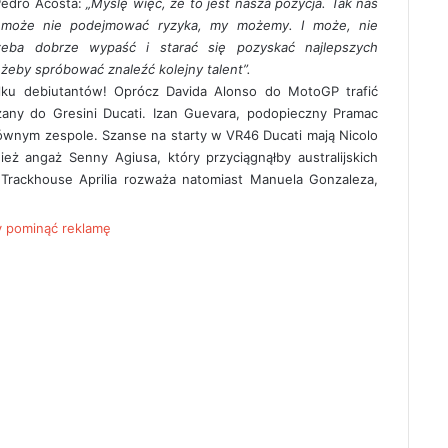
Pedro Acosta:
„
Myślę więc, że to jest nasza pozycja. Tak nas
ł może nie podejmować ryzyka, my możemy. I może, nie
zeba dobrze wypaść i starać się pozyskać najlepszych
 żeby spróbować znaleźć kolejny talent”.
ku debiutantów! Oprócz Davida Alonso do MotoGP trafić
any do Gresini Ducati. Izan Guevara, podopieczny Pramac
łównym zespole. Szanse na starty w VR46 Ducati mają Nicolo
ież angaż Senny Agiusa, który przyciągnąłby australijskich
 Trackhouse Aprilia rozważa natomiast Manuela Gonzaleza,
by pominąć reklamę