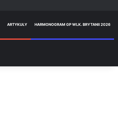
am
ARTYKUŁY
HARMONOGRAM GP WLK. BRYTANII 2026
Zaloguj 
Swi