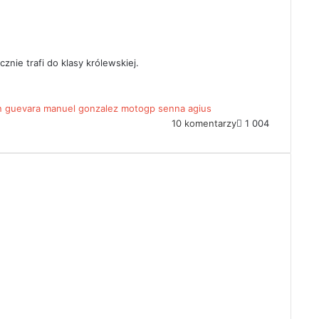
nie trafi do klasy królewskiej.
n guevara
manuel gonzalez
motogp
senna agius
10 komentarzy
1 004