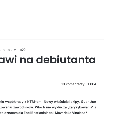
utanta z Moto2?
awi na debiutanta
10 komentarzy
1 004
enie współpracy z KTM-em. Nowy właściciel ekipy, Guenther
raktowaniu zawodników. Włoch nie wyklucza „zaryzykowania” z
 oznacza dla Enei Bastianiniego i Mavericka Vinalesa?