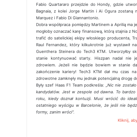
Fabio Quartararo przejdzie do Hondy, gdzie utwor
Bagnaia, z kolei Jorge Martin i Ai Ogura zostaną
Marquez i Fabio Di Giannantonio.
Dobra współpraca pomiędzy Martinem a Aprilią ma j
mogłoby oznaczać karę finansową, którą stajnia z 
trafić do satelickiej ekipy włoskiego producenta, 
Raul Fernandez, który kilkukrotnie już wystawił na
Guenthera Steinera do Tech3 KTM. Utworzyłby skł
stanie kontynuować starty. Hiszpan nadal nie 
zdrowiem. Jeżeli nie będzie bowiem w stanie 
zakończenie kariery! Tech3 KTM dał mu czas na
zdrowotne zamknęły mu jednak potencjalną drogę do
Były szef Haas F1 Team podkreśla:
„
Nic nie został
kandydatów. Jest w zespole od dawna. To bardzo 
roku, kiedy doznał kontuzji. ​​Musi wrócić do ide
ostatniego wyścigu w Barcelonie, że jeśli nie będ
formy, zanim wróci”.
Kliknij, a