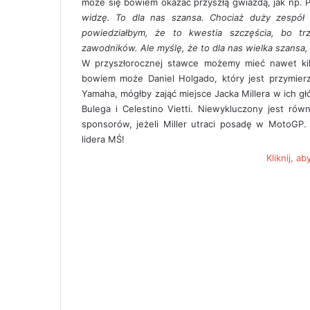
może się bowiem okazać przyszłą gwiazdą, jak np. 
widzę. To dla nas szansa. Chociaż duży zespó
powiedziałbym, że to kwestia szczęścia, bo tr
zawodników. Ale myślę, że to dla nas wielka szansa,
W przyszłorocznej stawce możemy mieć nawet kil
bowiem może Daniel Holgado, który jest przymierz
Yamaha, mógłby zająć miejsce Jacka Millera w ich g
Bulega i Celestino Vietti. Niewykluczony jest równ
sponsorów, jeżeli Miller utraci posadę w MotoGP.
lidera MŚ!
Kliknij, a