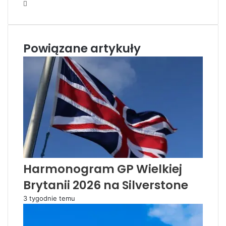
W
e
b
s
Powiązane artykuły
i
t
e
Harmonogram GP Wielkiej
Brytanii 2026 na Silverstone
3 tygodnie temu